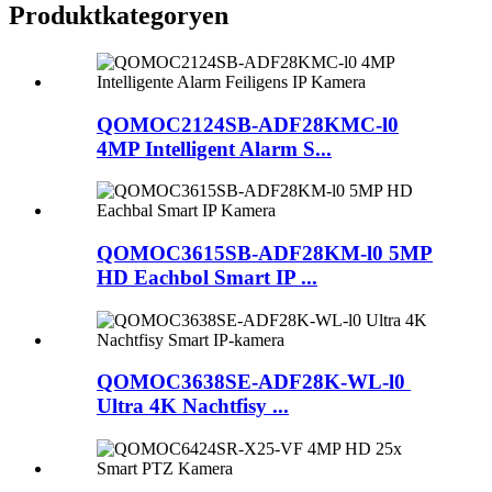
Produktkategoryen
QOMOC2124SB-ADF28KMC-l0
4MP Intelligent Alarm S...
QOMOC3615SB-ADF28KM-l0 5MP
HD Eachbol Smart IP ...
QOMOC3638SE-ADF28K-WL-l0 ​​
Ultra 4K Nachtfisy ...