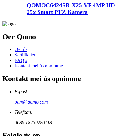
QOMOC6424SR-X25-VF 4MP HD
25x Smart PTZ Kamera
Oer Qomo
Oer ús
Sertifikaten
FAQ's
Kontakt mei ús opnimme
Kontakt mei ús opnimme
E-post:
odm@qomo.com
Telefoan:
0086 18259280118
Folgje ús op