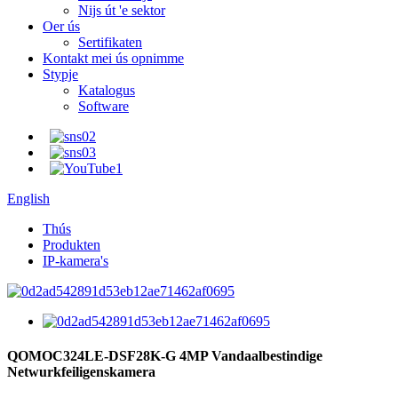
Nijs út 'e sektor
Oer ús
Sertifikaten
Kontakt mei ús opnimme
Stypje
Katalogus
Software
English
Thús
Produkten
IP-kamera's
QOMOC324LE-DSF28K-G 4MP Vandaalbestindige
Netwurkfeiligenskamera