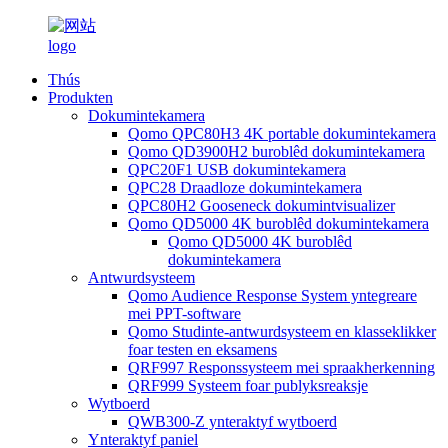
Thús
Produkten
Dokumintekamera
Qomo QPC80H3 4K portable dokumintekamera
Qomo QD3900H2 buroblêd dokumintekamera
QPC20F1 USB dokumintekamera
QPC28 Draadloze dokumintekamera
QPC80H2 Gooseneck dokumintvisualizer
Qomo QD5000 4K buroblêd dokumintekamera
Qomo QD5000 4K buroblêd
dokumintekamera
Antwurdsysteem
Qomo Audience Response System yntegreare
mei PPT-software
Qomo Studinte-antwurdsysteem en klasseklikker
foar testen en eksamens
QRF997 Responssysteem mei spraakherkenning
QRF999 Systeem foar publyksreaksje
Wytboerd
QWB300-Z ynteraktyf wytboerd
Ynteraktyf paniel