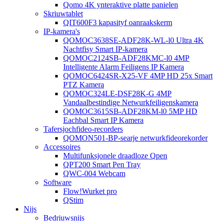
Qomo 4K ynteraktive platte panielen
Skriuwtablet
QIT600F3 kapasityf oanraakskerm
IP-kamera's
QOMOC3638SE-ADF28K-WL-l0 ​​Ultra 4K
Nachtfisy Smart IP-kamera
QOMOC2124SB-ADF28KMC-l0 4MP
Intelligente Alarm Feiligens IP Kamera
QOMOC6424SR-X25-VF 4MP HD 25x Smart
PTZ Kamera
QOMOC324LE-DSF28K-G 4MP
Vandaalbestindige Netwurkfeiligenskamera
QOMOC3615SB-ADF28KM-l0 5MP HD
Eachbal Smart IP Kamera
Tafersjochfideo-recorders
QOMON501-BP-searje netwurkfideorekorder
Accessoires
Multifunksjonele draadloze Qpen
QPT200 Smart Pen Tray
QWC-004 Webcam
Software
Flow!Wurket pro
QStim
Nijs
Bedriuwsnijs