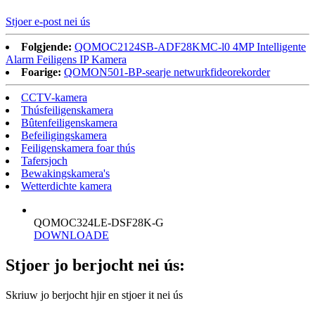
Stjoer e-post nei ús
Folgjende:
QOMOC2124SB-ADF28KMC-l0 4MP Intelligente
Alarm Feiligens IP Kamera
Foarige:
QOMON501-BP-searje netwurkfideorekorder
CCTV-kamera
Thúsfeiligenskamera
Bûtenfeiligenskamera
Befeiligingskamera
Feiligenskamera foar thús
Tafersjoch
Bewakingskamera's
Wetterdichte kamera
QOMOC324LE-DSF28K-G
DOWNLOADE
Stjoer jo berjocht nei ús:
Skriuw jo berjocht hjir en stjoer it nei ús