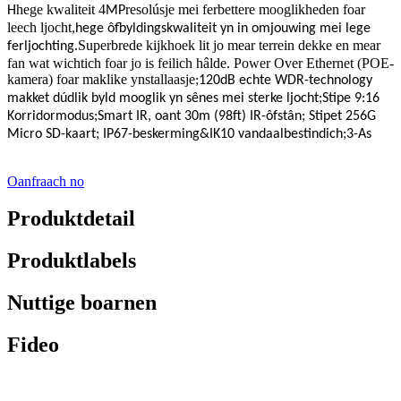
hege kwaliteit 4
resolúsje mei ferbettere mooglikheden foar
H
MP
leech ljocht
,
hege ôfbyldingskwaliteit yn in omjouwing mei lege
Superbrede kijkhoek lit jo mear terrein dekke en mear
ferljochting
.
fan wat wichtich foar jo is feilich hâlde. Power Over Ethernet (POE-
kamera) foar maklike ynstallaasje
;
120dB echte WDR-technology
makket dúdlik byld mooglik yn sênes mei sterke ljocht
;
Stipe 9:16
Korridormodus
;
Smart IR, oant 30m (98ft) IR-ôfstân
;
Stipet 256G
Micro SD-kaart
;
IP67-beskerming
&
IK10 vandaalbestindich
;
3-As
Oanfraach no
Produktdetail
Produktlabels
Nuttige boarnen
Fideo