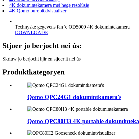
4K dokumintekamera mei hege resolúsje
4K Qomo buroblêdvisualizer
Technyske gegevens fan 'e QD5000 4K dokumintekamera
DOWNLOADE
Stjoer jo berjocht nei ús:
Skriuw jo berjocht hjir en stjoer it nei ús
Produktkategoryen
Qomo QPC24G1 dokumintkamera's
Qomo QPC80H3 4K portable dokumintek