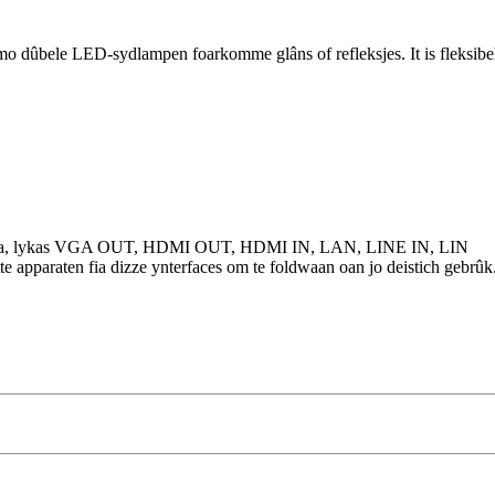
o dûbele LED-sydlampen foarkomme glâns of refleksjes. It is fleksibel
ekamera, lykas VGA OUT, HDMI OUT, HDMI IN, LAN, LINE IN, LIN
apparaten fia dizze ynterfaces om te foldwaan oan jo deistich gebrûk