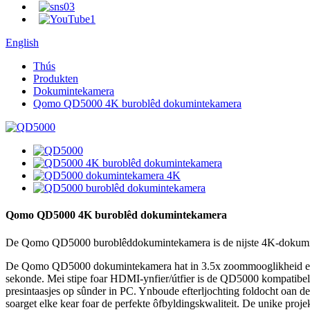
English
Thús
Produkten
Dokumintekamera
Qomo QD5000 4K buroblêd dokumintekamera
Qomo QD5000 4K buroblêd dokumintekamera
De Qomo QD5000 buroblêddokumintekamera is de nijste 4K-dokumi
De Qomo QD5000 dokumintekamera hat in 3.5x zoommooglikheid en in p
sekonde. Mei stipe foar HDMI-ynfier/útfier is de QD5000 kompatibel m
presintaasjes op sûnder in PC. Ynboude efterljochting foldocht oan d
soarget elke kear foar de perfekte ôfbyldingskwaliteit. De unike proj