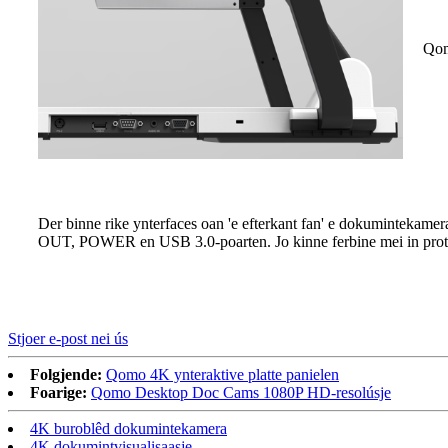
Qom
Der binne rike ynterfaces oan 'e efterkant fan' e dokumint
OUT, POWER en USB 3.0-poarten. Jo kinne ferbine mei in protte 
Stjoer e-post nei ús
Folgjende:
Qomo 4K ynteraktive platte panielen
Foarige:
Qomo Desktop Doc Cams 1080P HD-resolúsje
4K buroblêd dokumintekamera
4K dokumintvisualisaasje