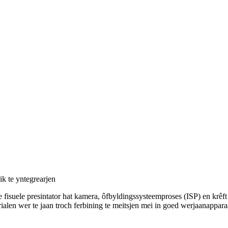
k te yntegrearjen
 fisuele presintator hat kamera, ôfbyldingssysteemproses (ISP) en krêft
ialen wer te jaan troch ferbining te meitsjen mei in goed werjaanappara