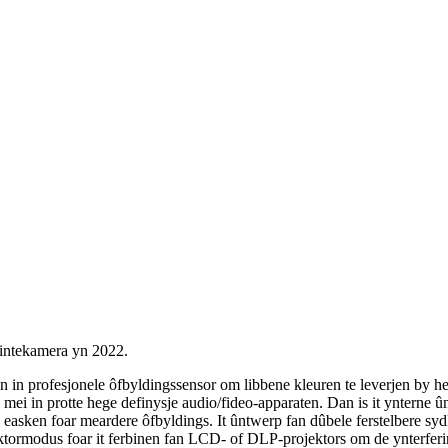
ntekamera yn 2022.
rofesjonele ôfbyldingssensor om libbene kleuren te leverjen by hege
ei in protte hege definysje audio/fideo-apparaten. Dan is it ynterne 
e easken foar meardere ôfbyldings. It ûntwerp fan dûbele ferstelbere 
ektormodus foar it ferbinen fan LCD- of DLP-projektors om de ynterferin