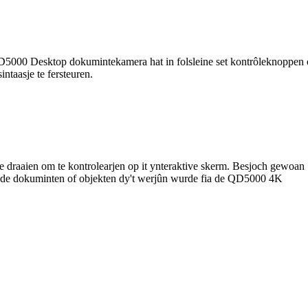
5000 Desktop dokumintekamera hat in folsleine set kontrôleknoppen oa
sintaasje te fersteuren.
draaien om te kontrolearjen op it ynteraktive skerm. Besjoch gewoan
r de dokuminten of objekten dy't werjûn wurde fia de QD5000 4K