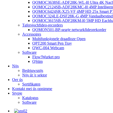
QOMOC3638SE-ADF28K-WL-l0 ​​Ultra 4K Nachtf
QOMOC2124SB-ADF28KMC-l0 4MP Intelligente 
QOMOC6424SR-X25-VF 4MP HD 25x Smart P
QOMOC324LE-DSF28K-G 4MP Vandaalbestindige
QOMOC3615SB-ADF28KM-l0 5MP HD Eachbal 
Tafersjochfideo-recorders
QOMON501-BP-searje netwurkfideorekorder
Accessoires
Multifunksjonele draadloze Qpen
QPT200 Smart Pen Tray
QWC-004 Webcam
Software
Flow!Wurket pro
QStim
Nijs
Bedriuwsnijs
Nijs út 'e sektor
Oer ús
Sertifikaten
Kontakt mei ús opnimme
Stypje
Katalogus
Software