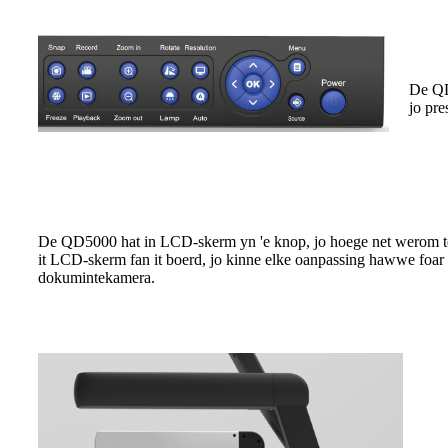
De QD
jo pre
De QD5000 hat in LCD-skerm yn 'e knop, jo hoege net werom te 
it LCD-skerm fan it boerd, jo kinne elke oanpassing hawwe foa
dokumintekamera.