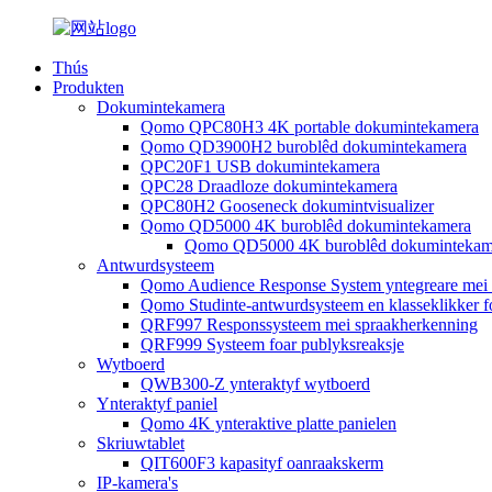
Thús
Produkten
Dokumintekamera
Qomo QPC80H3 4K portable dokumintekamera
Qomo QD3900H2 buroblêd dokumintekamera
QPC20F1 USB dokumintekamera
QPC28 Draadloze dokumintekamera
QPC80H2 Gooseneck dokumintvisualizer
Qomo QD5000 4K buroblêd dokumintekamera
Qomo QD5000 4K buroblêd dokumintekam
Antwurdsysteem
Qomo Audience Response System yntegreare mei
Qomo Studinte-antwurdsysteem en klasseklikker f
QRF997 Responssysteem mei spraakherkenning
QRF999 Systeem foar publyksreaksje
Wytboerd
QWB300-Z ynteraktyf wytboerd
Ynteraktyf paniel
Qomo 4K ynteraktive platte panielen
Skriuwtablet
QIT600F3 kapasityf oanraakskerm
IP-kamera's