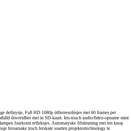
 definysje, Full HD 1080p útfierresolúsjes mei 60 frames per
ûnthâld útwreidber mei in SD-kaart. Ien-touch audio/fideo-opname nimt
sydlampen foarkomt refleksjes. Automatyske ôfstimming mei ien knop
sje feroarsake troch ferskate soarten projektortechnology te