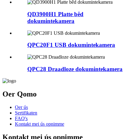
QD3900H1 Platte bêd
dokumintekamera
QPC20F1 USB dokumintekamera
QPC28 Draadloze dokumintekamera
Oer Qomo
Oer ús
Sertifikaten
FAQ's
Kontakt mei ús opnimme
Kontakt mei ús opnimme