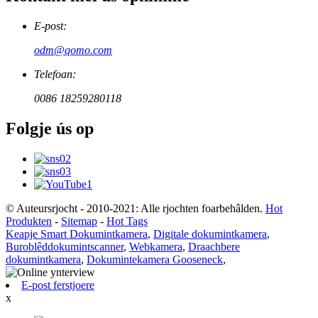
E-post:
odm@qomo.com
Telefoan:
0086 18259280118
Folgje ús op
© Auteursrjocht - 2010-2021: Alle rjochten foarbehâlden.
Hot
Produkten
-
Sitemap
-
Hot Tags
Keapje Smart Dokumintkamera
,
Digitale dokumintkamera
,
Buroblêddokumintscanner
,
Webkamera
,
Draachbere
dokumintkamera
,
Dokumintekamera Gooseneck
,
E-post ferstjoere
x