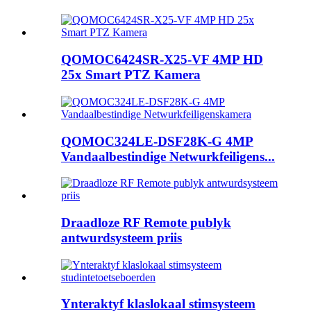
QOMOC6424SR-X25-VF 4MP HD
25x Smart PTZ Kamera
QOMOC324LE-DSF28K-G 4MP
Vandaalbestindige Netwurkfeiligens...
Draadloze RF Remote publyk
antwurdsysteem priis
Ynteraktyf klaslokaal stimsysteem