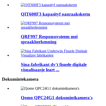
QIT600F3 kapasityf oanraakskerm
QRF997 Responssysteem mei
spraakherkenning
Sina-fabrikant dy't fisuele digitale
visualisaasje leart ...
Dokumintekamera
Qomo QPC24G1 dokumintkamera's