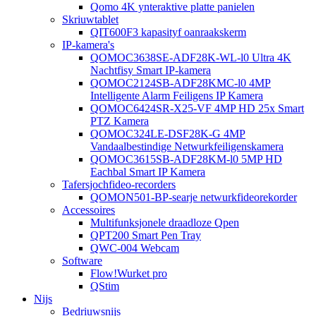
Qomo 4K ynteraktive platte panielen
Skriuwtablet
QIT600F3 kapasityf oanraakskerm
IP-kamera's
QOMOC3638SE-ADF28K-WL-l0 ​​Ultra 4K
Nachtfisy Smart IP-kamera
QOMOC2124SB-ADF28KMC-l0 4MP
Intelligente Alarm Feiligens IP Kamera
QOMOC6424SR-X25-VF 4MP HD 25x Smart
PTZ Kamera
QOMOC324LE-DSF28K-G 4MP
Vandaalbestindige Netwurkfeiligenskamera
QOMOC3615SB-ADF28KM-l0 5MP HD
Eachbal Smart IP Kamera
Tafersjochfideo-recorders
QOMON501-BP-searje netwurkfideorekorder
Accessoires
Multifunksjonele draadloze Qpen
QPT200 Smart Pen Tray
QWC-004 Webcam
Software
Flow!Wurket pro
QStim
Nijs
Bedriuwsnijs