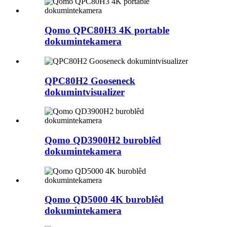
Qomo QPC80H3 4K portable
dokumintekamera
QPC80H2 Gooseneck
dokumintvisualizer
Qomo QD3900H2 buroblêd
dokumintekamera
Qomo QD5000 4K buroblêd
dokumintekamera