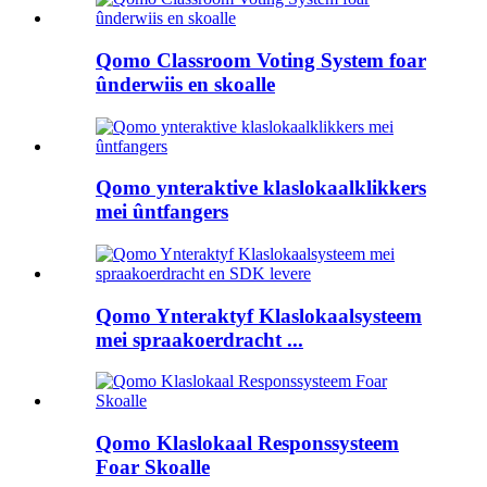
Qomo Classroom Voting System foar
ûnderwiis en skoalle
Qomo ynteraktive klaslokaalklikkers
mei ûntfangers
Qomo Ynteraktyf Klaslokaalsysteem
mei spraakoerdracht ...
Qomo Klaslokaal Responssysteem
Foar Skoalle