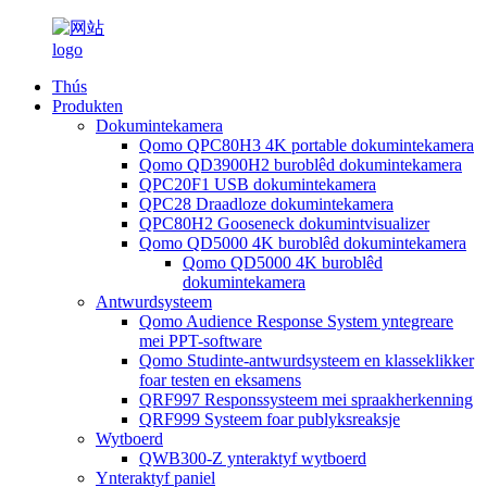
Thús
Produkten
Dokumintekamera
Qomo QPC80H3 4K portable dokumintekamera
Qomo QD3900H2 buroblêd dokumintekamera
QPC20F1 USB dokumintekamera
QPC28 Draadloze dokumintekamera
QPC80H2 Gooseneck dokumintvisualizer
Qomo QD5000 4K buroblêd dokumintekamera
Qomo QD5000 4K buroblêd
dokumintekamera
Antwurdsysteem
Qomo Audience Response System yntegreare
mei PPT-software
Qomo Studinte-antwurdsysteem en klasseklikker
foar testen en eksamens
QRF997 Responssysteem mei spraakherkenning
QRF999 Systeem foar publyksreaksje
Wytboerd
QWB300-Z ynteraktyf wytboerd
Ynteraktyf paniel