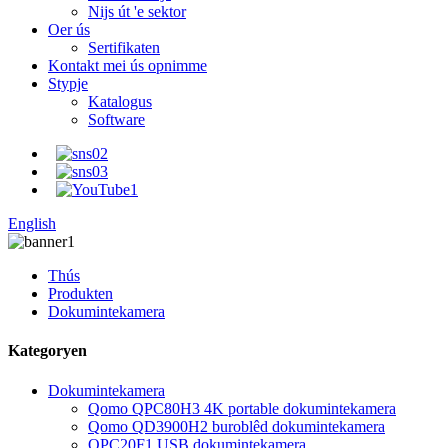
Nijs út 'e sektor
Oer ús
Sertifikaten
Kontakt mei ús opnimme
Stypje
Katalogus
Software
English
Thús
Produkten
Dokumintekamera
Kategoryen
Dokumintekamera
Qomo QPC80H3 4K portable dokumintekamera
Qomo QD3900H2 buroblêd dokumintekamera
QPC20F1 USB dokumintekamera