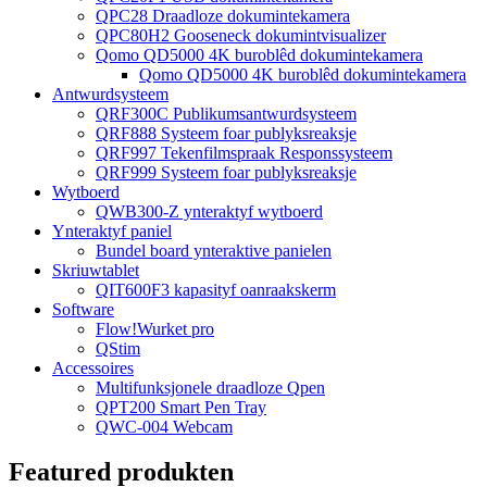
QPC28 Draadloze dokumintekamera
QPC80H2 Gooseneck dokumintvisualizer
Qomo QD5000 4K buroblêd dokumintekamera
Qomo QD5000 4K buroblêd dokumintekamera
Antwurdsysteem
QRF300C Publikumsantwurdsysteem
QRF888 Systeem foar publyksreaksje
QRF997 Tekenfilmspraak Responssysteem
QRF999 Systeem foar publyksreaksje
Wytboerd
QWB300-Z ynteraktyf wytboerd
Ynteraktyf paniel
Bundel board ynteraktive panielen
Skriuwtablet
QIT600F3 kapasityf oanraakskerm
Software
Flow!Wurket pro
QStim
Accessoires
Multifunksjonele draadloze Qpen
QPT200 Smart Pen Tray
QWC-004 Webcam
Featured produkten