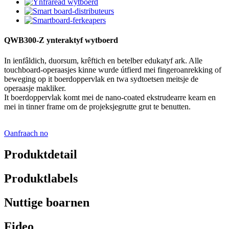
QWB300-Z ynteraktyf wytboerd
In ienfâldich, duorsum, krêftich en betelber edukatyf ark. Alle
touchboard-operaasjes kinne wurde útfierd mei fingeroanrekking of
beweging op it boerdoppervlak en twa sydtoetsen meitsje de
operaasje makliker.
It boerdoppervlak komt mei de nano-coated ekstrudearre kearn en
mei in tinner frame om de projeksjegrutte grut te benutten.
Oanfraach no
Produktdetail
Produktlabels
Nuttige boarnen
Fideo