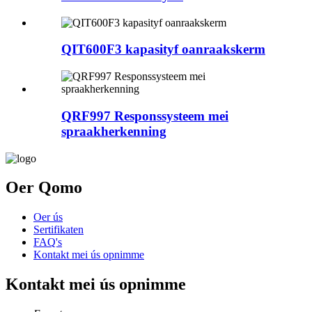
QIT600F3 kapasityf oanraakskerm
QRF997 Responssysteem mei
spraakherkenning
Oer Qomo
Oer ús
Sertifikaten
FAQ's
Kontakt mei ús opnimme
Kontakt mei ús opnimme