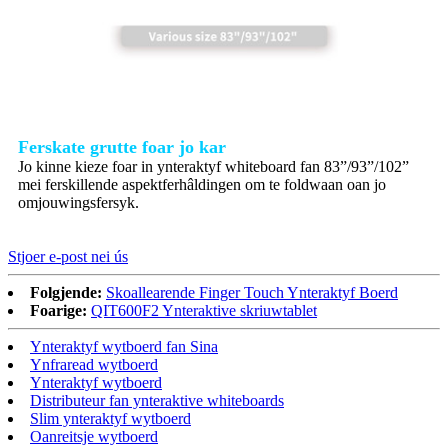
Ferskate grutte foar jo kar
Jo kinne kieze foar in ynteraktyf whiteboard fan 83”/93”/102”
mei ferskillende aspektferhâldingen om te foldwaan oan jo
omjouwingsfersyk.
Stjoer e-post nei ús
Folgjende:
Skoallearende Finger Touch Ynteraktyf Boerd
Foarige:
QIT600F2 Ynteraktive skriuwtablet
Ynteraktyf wytboerd fan Sina
Ynfraread wytboerd
Ynteraktyf wytboerd
Distributeur fan ynteraktive whiteboards
Slim ynteraktyf wytboerd
Oanreitsje wytboerd