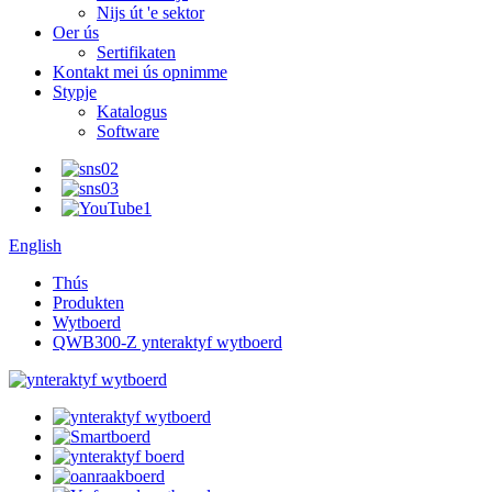
Nijs út 'e sektor
Oer ús
Sertifikaten
Kontakt mei ús opnimme
Stypje
Katalogus
Software
English
Thús
Produkten
Wytboerd
QWB300-Z ynteraktyf wytboerd