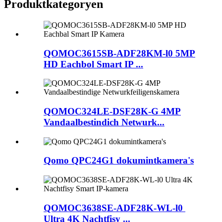
Produktkategoryen
QOMOC3615SB-ADF28KM-l0 5MP
HD Eachbol Smart IP ...
QOMOC324LE-DSF28K-G 4MP
Vandaalbestindich Netwurk...
Qomo QPC24G1 dokumintkamera's
QOMOC3638SE-ADF28K-WL-l0 ​​
Ultra 4K Nachtfisy ...