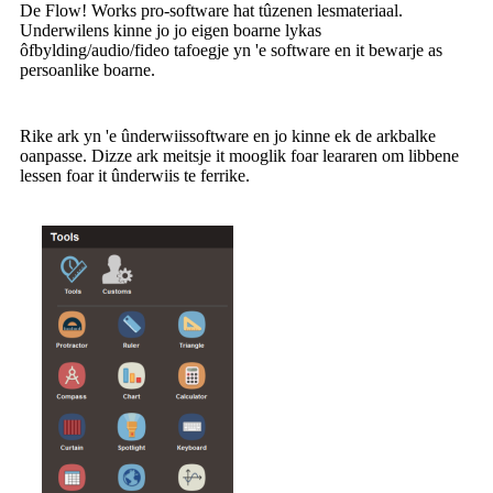
De Flow! Works pro-software hat tûzenen lesmateriaal.
Underwilens kinne jo jo eigen boarne lykas
ôfbylding/audio/fideo tafoegje yn 'e software en it bewarje as
persoanlike boarne.
Rike ark yn 'e ûnderwiissoftware en jo kinne ek de arkbalke
oanpasse. Dizze ark meitsje it mooglik foar leararen om libbene
lessen foar it ûnderwiis te ferrike.