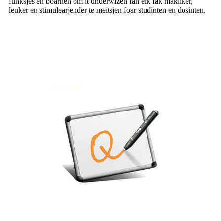
funksjes en boarnen om it ûnderwizen fan elk fak makliker,
leuker en stimulearjender te meitsjen foar studinten en dosinten.