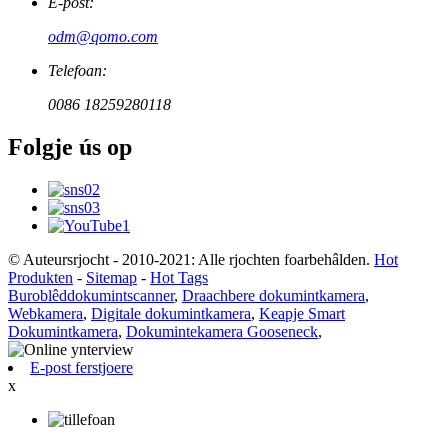
E-post:
odm@qomo.com
Telefoan:
0086 18259280118
Folgje ús op
© Auteursrjocht - 2010-2021: Alle rjochten foarbehâlden.
Hot
Produkten
-
Sitemap
-
Hot Tags
Buroblêddokumintscanner
,
Draachbere dokumintkamera
,
Webkamera
,
Digitale dokumintkamera
,
Keapje Smart
Dokumintkamera
,
Dokumintekamera Gooseneck
,
E-post ferstjoere
x