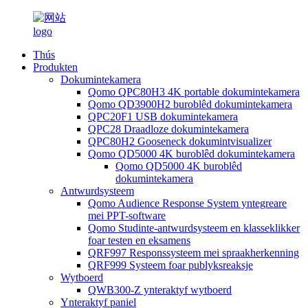
Thús
Produkten
Dokumintekamera
Qomo QPC80H3 4K portable dokumintekamera
Qomo QD3900H2 buroblêd dokumintekamera
QPC20F1 USB dokumintekamera
QPC28 Draadloze dokumintekamera
QPC80H2 Gooseneck dokumintvisualizer
Qomo QD5000 4K buroblêd dokumintekamera
Qomo QD5000 4K buroblêd
dokumintekamera
Antwurdsysteem
Qomo Audience Response System yntegreare
mei PPT-software
Qomo Studinte-antwurdsysteem en klasseklikker
foar testen en eksamens
QRF997 Responssysteem mei spraakherkenning
QRF999 Systeem foar publyksreaksje
Wytboerd
QWB300-Z ynteraktyf wytboerd
Ynteraktyf paniel