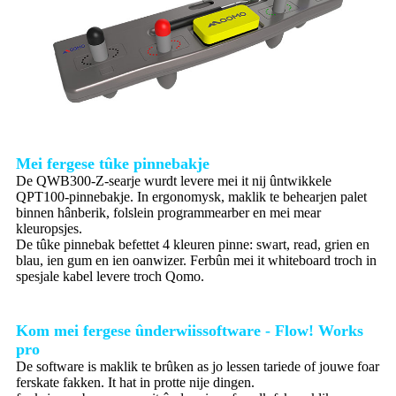
Mei fergese tûke pinnebakje
De QWB300-Z-searje wurdt levere mei it nij ûntwikkele
QPT100-pinnebakje. In ergonomysk, maklik te behearjen palet
binnen hânberik, folslein programmearber en mei mear
kleuropsjes.
De tûke pinnebak befettet 4 kleuren pinne: swart, read, grien en
blau, ien gum en ien oanwizer. Ferbûn mei it whiteboard troch in
spesjale kabel levere troch Qomo.
Kom mei fergese ûnderwiissoftware - Flow! Works
pro
De software is maklik te brûken as jo lessen tariede of jouwe foar
ferskate fakken. It hat in protte nije dingen.