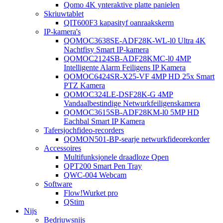
Qomo 4K ynteraktive platte panielen
Skriuwtablet
QIT600F3 kapasityf oanraakskerm
IP-kamera's
QOMOC3638SE-ADF28K-WL-l0 ​​Ultra 4K
Nachtfisy Smart IP-kamera
QOMOC2124SB-ADF28KMC-l0 4MP
Intelligente Alarm Feiligens IP Kamera
QOMOC6424SR-X25-VF 4MP HD 25x Smart
PTZ Kamera
QOMOC324LE-DSF28K-G 4MP
Vandaalbestindige Netwurkfeiligenskamera
QOMOC3615SB-ADF28KM-l0 5MP HD
Eachbal Smart IP Kamera
Tafersjochfideo-recorders
QOMON501-BP-searje netwurkfideorekorder
Accessoires
Multifunksjonele draadloze Qpen
QPT200 Smart Pen Tray
QWC-004 Webcam
Software
Flow!Wurket pro
QStim
Nijs
Bedriuwsnijs