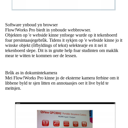
Software ynboud yn browser
Flow!Works Pro biedt in ynboude webbrowser.
Objekten op 'e webside kinne ynfoege wurde op it tekenboerd
foar presintaasjegebrûk. Tidens it sykjen op 'e webside kinne jo it
winske objekt (ôfbyldings of tekst) selektearje en it nei it
tekenboerd slepe. Dit is in grutte help foar studinten om maklik
mear te witten te kommen oer de lessen.
Brûk as in dokumintekamera
Mei Flow!Works Pro kinne jo de eksterne kamera ferbine om it
libbene byld te sjen litten en annotaasjes oer it live byld te
meitsjen.