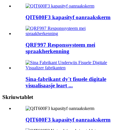
QIT600F3 kapasityf oanraakskerm
QRF997 Responssysteem mei
spraakherkenning
Sina-fabrikant dy't fisuele digitale
visualisaasje leart ...
Skriuwtablet
QIT600F3 kapasityf oanraakskerm