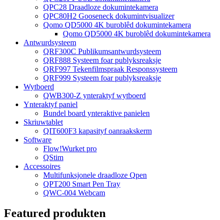
QPC28 Draadloze dokumintekamera
QPC80H2 Gooseneck dokumintvisualizer
Qomo QD5000 4K buroblêd dokumintekamera
Qomo QD5000 4K buroblêd dokumintekamera
Antwurdsysteem
QRF300C Publikumsantwurdsysteem
QRF888 Systeem foar publyksreaksje
QRF997 Tekenfilmspraak Responssysteem
QRF999 Systeem foar publyksreaksje
Wytboerd
QWB300-Z ynteraktyf wytboerd
Ynteraktyf paniel
Bundel board ynteraktive panielen
Skriuwtablet
QIT600F3 kapasityf oanraakskerm
Software
Flow!Wurket pro
QStim
Accessoires
Multifunksjonele draadloze Qpen
QPT200 Smart Pen Tray
QWC-004 Webcam
Featured produkten