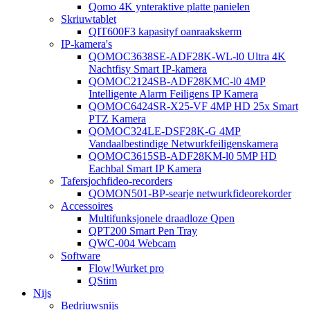
Qomo 4K ynteraktive platte panielen
Skriuwtablet
QIT600F3 kapasityf oanraakskerm
IP-kamera's
QOMOC3638SE-ADF28K-WL-l0 ​​Ultra 4K
Nachtfisy Smart IP-kamera
QOMOC2124SB-ADF28KMC-l0 4MP
Intelligente Alarm Feiligens IP Kamera
QOMOC6424SR-X25-VF 4MP HD 25x Smart
PTZ Kamera
QOMOC324LE-DSF28K-G 4MP
Vandaalbestindige Netwurkfeiligenskamera
QOMOC3615SB-ADF28KM-l0 5MP HD
Eachbal Smart IP Kamera
Tafersjochfideo-recorders
QOMON501-BP-searje netwurkfideorekorder
Accessoires
Multifunksjonele draadloze Qpen
QPT200 Smart Pen Tray
QWC-004 Webcam
Software
Flow!Wurket pro
QStim
Nijs
Bedriuwsnijs