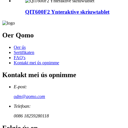
QIT600F2 Ynteraktive skriuwtablet
Oer Qomo
Oer ús
Sertifikaten
FAQ's
Kontakt mei ús opnimme
Kontakt mei ús opnimme
E-post:
odm@qomo.com
Telefoan:
0086 18259280118