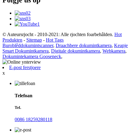
Folgje ús op
© Auteursrjocht - 2010-2021: Alle rjochten foarbehâlden.
Hot
Produkten
-
Sitemap
-
Hot Tags
Buroblêddokumintscanner
,
Draachbere dokumintkamera
,
Keapje
Smart Dokumintkamera
,
Digitale dokumintkamera
,
Webkamera
,
Dokumintekamera Gooseneck
,
E-post ferstjoere
x
Telefoan
Tel.
0086 18259280118