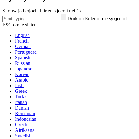
Skriuw jo berjocht hjir en stjoer it nei ús
Druk op Enter om te sykjen of
ESC om te sluten
English
French
German
Portuguese
Spanish
Russian
Japanese
Korean
Arabic
Irish
Greek
Turkish
Italian
Danish
Romanian
Indonesian
Czech
Afrikaans
Swedish