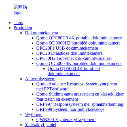
Thús
Produkten
Dokumintekamera
Qomo QPC80H3 4K portable dokumintekamera
Qomo QD3900H2 buroblêd dokumintekamera
QPC20F1 USB dokumintekamera
QPC28 Draadloze dokumintekamera
QPC80H2 Gooseneck dokumintvisualizer
Qomo QD5000 4K buroblêd dokumintekamera
Qomo QD5000 4K buroblêd
dokumintekamera
Antwurdsysteem
Qomo Audience Response System yntegreare
mei PPT-software
Qomo Studinte-antwurdsysteem en klasseklikker
foar testen en eksamens
QRF997 Responssysteem mei spraakherkenning
QRF999 Systeem foar publyksreaksje
Wytboerd
QWB300-Z ynteraktyf wytboerd
Ynteraktyf paniel