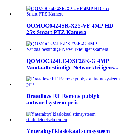
QOMOC6424SR-X25-VF 4MP HD
25x Smart PTZ Kamera
QOMOC324LE-DSF28K-G 4MP
Vandaalbestindige Netwurkfeiligens...
Draadloze RF Remote publyk
antwurdsysteem priis
Ynteraktyf klaslokaal stimsysteem