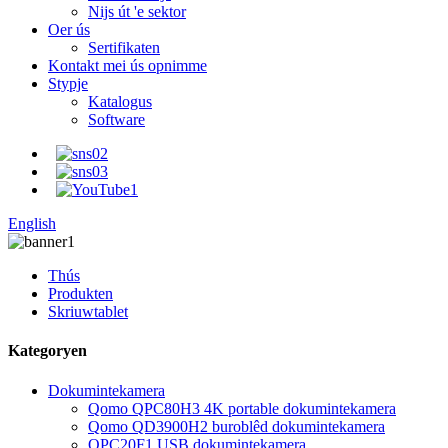
Nijs út 'e sektor
Oer ús
Sertifikaten
Kontakt mei ús opnimme
Stypje
Katalogus
Software
English
Thús
Produkten
Skriuwtablet
Kategoryen
Dokumintekamera
Qomo QPC80H3 4K portable dokumintekamera
Qomo QD3900H2 buroblêd dokumintekamera
QPC20F1 USB dokumintekamera