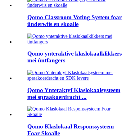
Qomo Classroom Voting System foar
ûnderwiis en skoalle
Qomo ynteraktive klaslokaalklikkers
mei ûntfangers
Qomo Ynteraktyf Klaslokaalsysteem
mei spraakoerdracht ...
Qomo Klaslokaal Responssysteem
Foar Skoalle