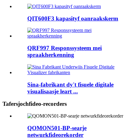
QIT600F3 kapasityf oanraakskerm
QRF997 Responssysteem mei
spraakherkenning
Sina-fabrikant dy't fisuele digitale
visualisaasje leart ...
Tafersjochfideo-recorders
QOMON501-BP-searje
netwurkfideorekorder