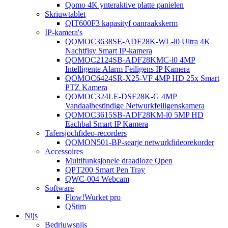
Qomo 4K ynteraktive platte panielen
Skriuwtablet
QIT600F3 kapasityf oanraakskerm
IP-kamera's
QOMOC3638SE-ADF28K-WL-l0 ​​Ultra 4K
Nachtfisy Smart IP-kamera
QOMOC2124SB-ADF28KMC-l0 4MP
Intelligente Alarm Feiligens IP Kamera
QOMOC6424SR-X25-VF 4MP HD 25x Smart
PTZ Kamera
QOMOC324LE-DSF28K-G 4MP
Vandaalbestindige Netwurkfeiligenskamera
QOMOC3615SB-ADF28KM-l0 5MP HD
Eachbal Smart IP Kamera
Tafersjochfideo-recorders
QOMON501-BP-searje netwurkfideorekorder
Accessoires
Multifunksjonele draadloze Qpen
QPT200 Smart Pen Tray
QWC-004 Webcam
Software
Flow!Wurket pro
QStim
Nijs
Bedriuwsnijs