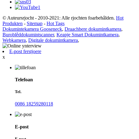
© Auteursrjocht - 2010-2021: Alle rjochten foarbehâlden.
Hot
Produkten
-
Sitemap
-
Hot Tags
Dokumintekamera Gooseneck
,
Draachbere dokumintkamera
,
Buroblêddokumintscanner
,
Keapje Smart Dokumintkamera
,
Webkamera
,
Digitale dokumintkamera
,
E-post ferstjoere
x
Telefoan
Tel.
0086 18259280118
E-post
E-post