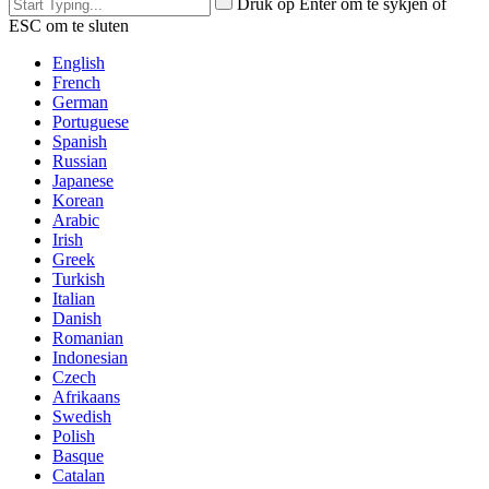
Druk op Enter om te sykjen of
ESC om te sluten
English
French
German
Portuguese
Spanish
Russian
Japanese
Korean
Arabic
Irish
Greek
Turkish
Italian
Danish
Romanian
Indonesian
Czech
Afrikaans
Swedish
Polish
Basque
Catalan