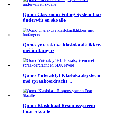
Qomo Classroom Voting System foar
ûnderwiis en skoalle
Qomo ynteraktive klaslokaalklikkers
mei ûntfangers
Qomo Ynteraktyf Klaslokaalsysteem
mei spraakoerdracht ...
Qomo Klaslokaal Responssysteem
Foar Skoalle