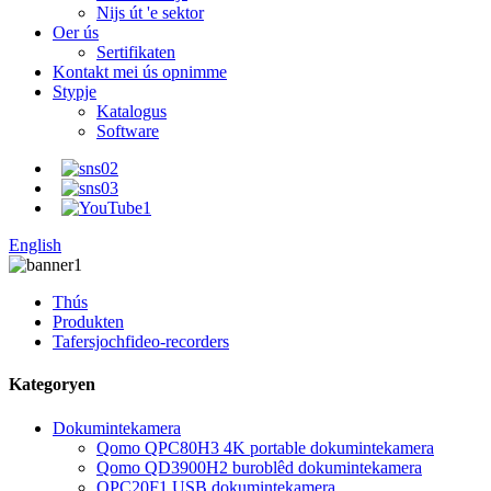
Nijs út 'e sektor
Oer ús
Sertifikaten
Kontakt mei ús opnimme
Stypje
Katalogus
Software
English
Thús
Produkten
Tafersjochfideo-recorders
Kategoryen
Dokumintekamera
Qomo QPC80H3 4K portable dokumintekamera
Qomo QD3900H2 buroblêd dokumintekamera
QPC20F1 USB dokumintekamera