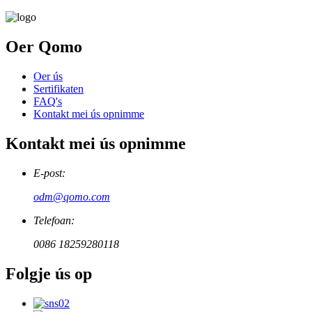
Oer Qomo
Oer ús
Sertifikaten
FAQ's
Kontakt mei ús opnimme
Kontakt mei ús opnimme
E-post:
odm@qomo.com
Telefoan:
0086 18259280118
Folgje ús op