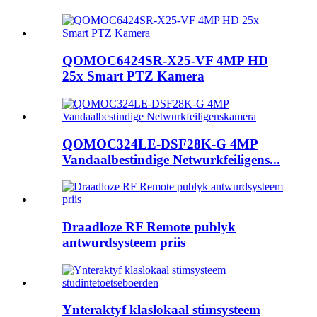
QOMOC6424SR-X25-VF 4MP HD
25x Smart PTZ Kamera
QOMOC324LE-DSF28K-G 4MP
Vandaalbestindige Netwurkfeiligens...
Draadloze RF Remote publyk
antwurdsysteem priis
Ynteraktyf klaslokaal stimsysteem