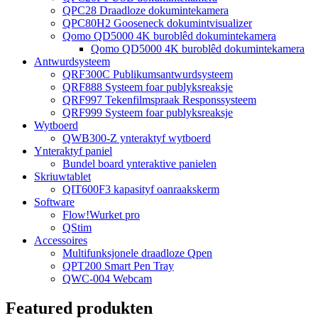
QPC28 Draadloze dokumintekamera
QPC80H2 Gooseneck dokumintvisualizer
Qomo QD5000 4K buroblêd dokumintekamera
Qomo QD5000 4K buroblêd dokumintekamera
Antwurdsysteem
QRF300C Publikumsantwurdsysteem
QRF888 Systeem foar publyksreaksje
QRF997 Tekenfilmspraak Responssysteem
QRF999 Systeem foar publyksreaksje
Wytboerd
QWB300-Z ynteraktyf wytboerd
Ynteraktyf paniel
Bundel board ynteraktive panielen
Skriuwtablet
QIT600F3 kapasityf oanraakskerm
Software
Flow!Wurket pro
QStim
Accessoires
Multifunksjonele draadloze Qpen
QPT200 Smart Pen Tray
QWC-004 Webcam
Featured produkten