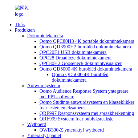
Thús
Produkten
Dokumintekamera
Qomo QPC80H3 4K portable dokumintekamera
Qomo QD3900H2 buroblêd dokumintekamera
QPC20F1 USB dokumintekamera
QPC28 Draadloze dokumintekamera
QPC80H2 Gooseneck dokumintvisualizer
Qomo QD5000 4K buroblêd dokumintekamera
Qomo QD5000 4K buroblêd
dokumintekamera
Antwurdsysteem
Qomo Audience Response System yntegreare
mei PPT-software
Qomo Studinte-antwurdsysteem en klasseklikker
foar testen en eksamens
QRF997 Responssysteem mei spraakherkenning
QRF999 Systeem foar publyksreaksje
Wytboerd
QWB300-Z ynteraktyf wytboerd
Ynteraktyf paniel