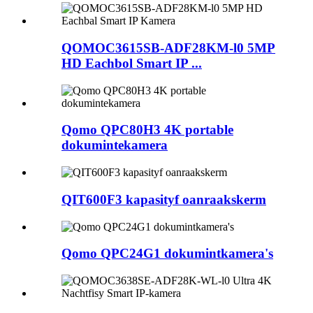
QOMOC3615SB-ADF28KM-l0 5MP
HD Eachbol Smart IP ...
Qomo QPC80H3 4K portable
dokumintekamera
QIT600F3 kapasityf oanraakskerm
Qomo QPC24G1 dokumintkamera's