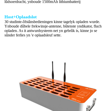
lûdsoerdracht, ynboude 1500mAh lithiumbatterij
Host+Oplaadslot
30 studinte-ôfstânsbedieningen kinne tagelyk opladen wurde.
Ynboude dûbele frekwinsje-antenne, bûtenste yndikator, fluch
opladen. As it antwurdsysteem net yn gebrûk is, kinne jo se
sûnder ferlies yn 'e oplaadsleuf sette.