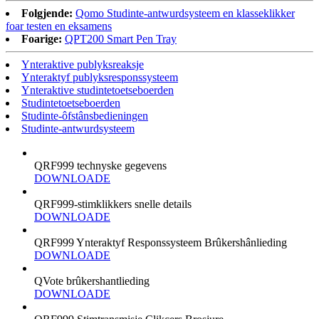
Folgjende:
Qomo Studinte-antwurdsysteem en klasseklikker
foar testen en eksamens
Foarige:
QPT200 Smart Pen Tray
Ynteraktive publyksreaksje
Ynteraktyf publyksresponssysteem
Ynteraktive studintetoetseboerden
Studintetoetseboerden
Studinte-ôfstânsbedieningen
Studinte-antwurdsysteem
QRF999 technyske gegevens
DOWNLOADE
QRF999-stimklikkers snelle details
DOWNLOADE
QRF999 Ynteraktyf Responssysteem Brûkershânlieding
DOWNLOADE
QVote brûkershantlieding
DOWNLOADE