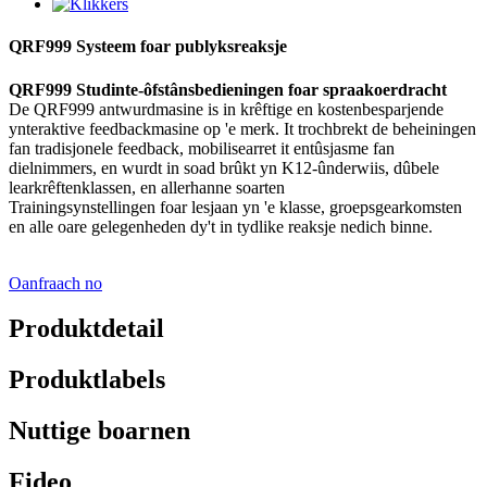
QRF999 Systeem foar publyksreaksje
QRF999 Studinte-ôfstânsbedieningen foar spraakoerdracht
De QRF999 antwurdmasine is in krêftige en kostenbesparjende
ynteraktive feedbackmasine op 'e merk. It trochbrekt de beheiningen
fan tradisjonele feedback, mobilisearret it entûsjasme fan
dielnimmers, en wurdt in soad brûkt yn K12-ûnderwiis, dûbele
learkrêftenklassen, en allerhanne soarten
Trainingsynstellingen foar lesjaan yn 'e klasse, groepsgearkomsten
en alle oare gelegenheden dy't in tydlike reaksje nedich binne.
Oanfraach no
Produktdetail
Produktlabels
Nuttige boarnen
Fideo