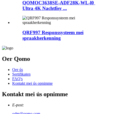
QOMOC3638SE-ADF28K-WL-l0 ​​
Ultra 4K Nachtfisy ...
QRF997 Responssysteem mei
spraakherkenning
Oer Qomo
Oer ús
Sertifikaten
FAQ's
Kontakt mei ús opnimme
Kontakt mei ús opnimme
E-post:
odm@qomo.com