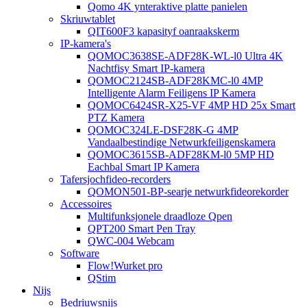
Qomo 4K ynteraktive platte panielen
Skriuwtablet
QIT600F3 kapasityf oanraakskerm
IP-kamera's
QOMOC3638SE-ADF28K-WL-l0 ​​Ultra 4K
Nachtfisy Smart IP-kamera
QOMOC2124SB-ADF28KMC-l0 4MP
Intelligente Alarm Feiligens IP Kamera
QOMOC6424SR-X25-VF 4MP HD 25x Smart
PTZ Kamera
QOMOC324LE-DSF28K-G 4MP
Vandaalbestindige Netwurkfeiligenskamera
QOMOC3615SB-ADF28KM-l0 5MP HD
Eachbal Smart IP Kamera
Tafersjochfideo-recorders
QOMON501-BP-searje netwurkfideorekorder
Accessoires
Multifunksjonele draadloze Qpen
QPT200 Smart Pen Tray
QWC-004 Webcam
Software
Flow!Wurket pro
QStim
Nijs
Bedriuwsnijs