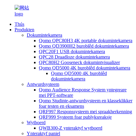
Thús
Produkten
Dokumintekamera
Qomo QPC80H3 4K portable dokumintekamera
Qomo QD3900H2 buroblêd dokumintekamera
QPC20F1 USB dokumintekamera
QPC28 Draadloze dokumintekamera
QPC80H2 Gooseneck dokumintvisualizer
Qomo QD5000 4K buroblêd dokumintekamera
Qomo QD5000 4K buroblêd
dokumintekamera
Antwurdsysteem
Qomo Audience Response System yntegreare
mei PPT-software
Qomo Studinte-antwurdsysteem en klasseklikker
foar testen en eksamens
QRF997 Responssysteem mei spraakherkenning
QRF999 Systeem foar publyksreaksje
Wytboerd
QWB300-Z ynteraktyf wytboerd
Ynteraktyf paniel