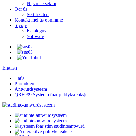
Nijs út 'e sektor
Oer ús
Sertifikaten
Kontakt mei ús opnimme
Stypje
Katalogus
Software
English
Thús
Produkten
Antwurdsysteem
QRF999 Systeem foar publyksreaksje