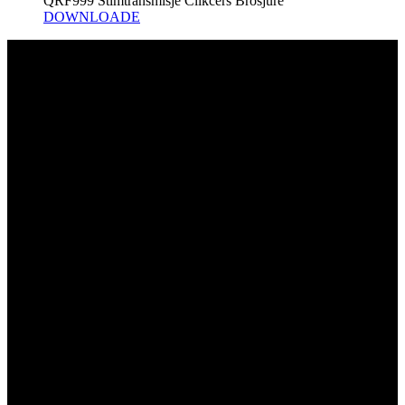
QRF999 Stimtransmisje Clikcers Brosjure
DOWNLOADE