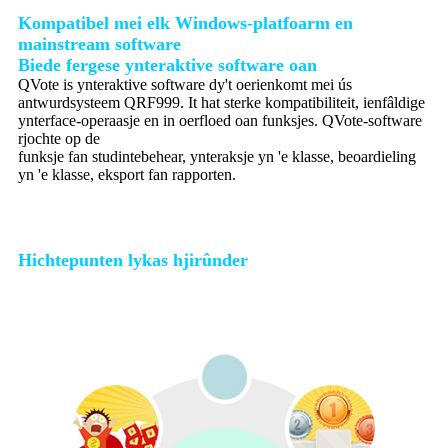
Kompatibel mei elk Windows-platfoarm en
mainstream software
Biede fergese ynteraktive software oan
QVote is ynteraktive software dy't oerienkomt mei ús
antwurdsysteem QRF999. It hat sterke kompatibiliteit, ienfâldige
ynterface-operaasje en in oerfloed oan funksjes. QVote-software
rjochte op de
funksje fan studintebehear, ynteraksje yn 'e klasse, beoardieling
yn 'e klasse, eksport fan rapporten.
Hichtepunten lykas hjirûnder