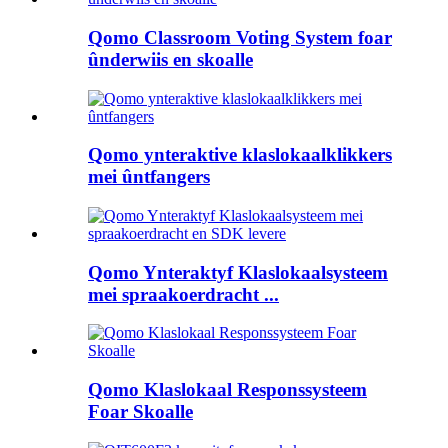
Qomo Classroom Voting System foar
ûnderwiis en skoalle
Qomo ynteraktive klaslokaalklikkers
mei ûntfangers
Qomo Ynteraktyf Klaslokaalsysteem
mei spraakoerdracht ...
Qomo Klaslokaal Responssysteem
Foar Skoalle