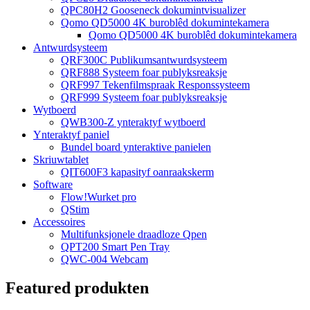
QPC80H2 Gooseneck dokumintvisualizer
Qomo QD5000 4K buroblêd dokumintekamera
Qomo QD5000 4K buroblêd dokumintekamera
Antwurdsysteem
QRF300C Publikumsantwurdsysteem
QRF888 Systeem foar publyksreaksje
QRF997 Tekenfilmspraak Responssysteem
QRF999 Systeem foar publyksreaksje
Wytboerd
QWB300-Z ynteraktyf wytboerd
Ynteraktyf paniel
Bundel board ynteraktive panielen
Skriuwtablet
QIT600F3 kapasityf oanraakskerm
Software
Flow!Wurket pro
QStim
Accessoires
Multifunksjonele draadloze Qpen
QPT200 Smart Pen Tray
QWC-004 Webcam
Featured produkten