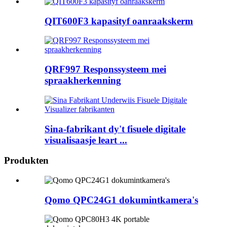
QIT600F3 kapasityf oanraakskerm
QRF997 Responssysteem mei
spraakherkenning
Sina-fabrikant dy't fisuele digitale
visualisaasje leart ...
Produkten
Qomo QPC24G1 dokumintkamera's