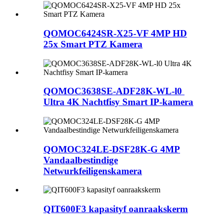
QOMOC6424SR-X25-VF 4MP HD
25x Smart PTZ Kamera
QOMOC3638SE-ADF28K-WL-l0 ​​
Ultra 4K Nachtfisy Smart IP-kamera
QOMOC324LE-DSF28K-G 4MP
Vandaalbestindige
Netwurkfeiligenskamera
QIT600F3 kapasityf oanraakskerm