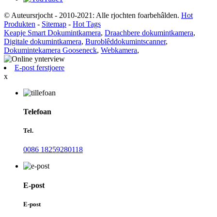
© Auteursrjocht - 2010-2021: Alle rjochten foarbehâlden.
Hot
Produkten
-
Sitemap
-
Hot Tags
Keapje Smart Dokumintkamera
,
Draachbere dokumintkamera
,
Digitale dokumintkamera
,
Buroblêddokumintscanner
,
Dokumintekamera Gooseneck
,
Webkamera
,
E-post ferstjoere
x
Telefoan
Tel.
0086 18259280118
E-post
E-post