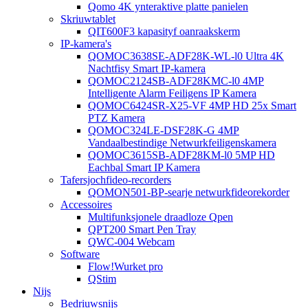
Qomo 4K ynteraktive platte panielen
Skriuwtablet
QIT600F3 kapasityf oanraakskerm
IP-kamera's
QOMOC3638SE-ADF28K-WL-l0 ​​Ultra 4K
Nachtfisy Smart IP-kamera
QOMOC2124SB-ADF28KMC-l0 4MP
Intelligente Alarm Feiligens IP Kamera
QOMOC6424SR-X25-VF 4MP HD 25x Smart
PTZ Kamera
QOMOC324LE-DSF28K-G 4MP
Vandaalbestindige Netwurkfeiligenskamera
QOMOC3615SB-ADF28KM-l0 5MP HD
Eachbal Smart IP Kamera
Tafersjochfideo-recorders
QOMON501-BP-searje netwurkfideorekorder
Accessoires
Multifunksjonele draadloze Qpen
QPT200 Smart Pen Tray
QWC-004 Webcam
Software
Flow!Wurket pro
QStim
Nijs
Bedriuwsnijs