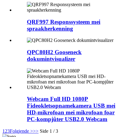
QRF997 Responssysteem mei
spraakherkenning
QPC80H2 Gooseneck
dokumintvisualizer
Webcam Full HD 1080P
Fideokletsopnamekamera USB mei
HD-mikrofoan mei mikrofoan foar
PC-kompjûter USB2.0 Webcam
1
2
3
Folgjende >
>>
Side 1 / 3