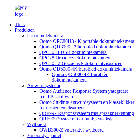
Thús
Produkten
Dokumintekamera
Qomo QPC80H3 4K portable dokumintekamera
Qomo QD3900H2 buroblêd dokumintekamera
QPC20F1 USB dokumintekamera
QPC28 Draadloze dokumintekamera
QPC80H2 Gooseneck dokumintvisualizer
Qomo QD5000 4K buroblêd dokumintekamera
Qomo QD5000 4K buroblêd
dokumintekamera
Antwurdsysteem
Qomo Audience Response System yntegreare
mei PPT-software
Qomo Studinte-antwurdsysteem en klasseklikker
foar testen en eksamens
QRF997 Responssysteem mei spraakherkenning
QRF999 Systeem foar publyksreaksje
Wytboerd
QWB300-Z ynteraktyf wytboerd
Ynteraktyf paniel