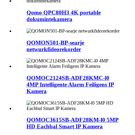
Qomo QPC80H3 4K portable
dokumintekamera
QOMON501-BP-searje
netwurkfideorekorder
QOMOC2124SB-ADF28KMC-l0
4MP Intelligente Alarm Feiligens IP
Kamera
QOMOC3615SB-ADF28KM-l0 5MP
HD Eachbal Smart IP Kamera