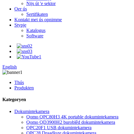
Nijs út 'e sektor
Oer ús
Sertifikaten
Kontakt mei ús opnimme
Stypje
Katalogus
Software
English
Thús
Produkten
Kategoryen
Dokumintekamera
Qomo QPC80H3 4K portable dokumintekamera
Qomo QD3900H2 buroblêd dokumintekamera
QPC20F1 USB dokumintekamera
QPC28 Draadloze dokumintekamera