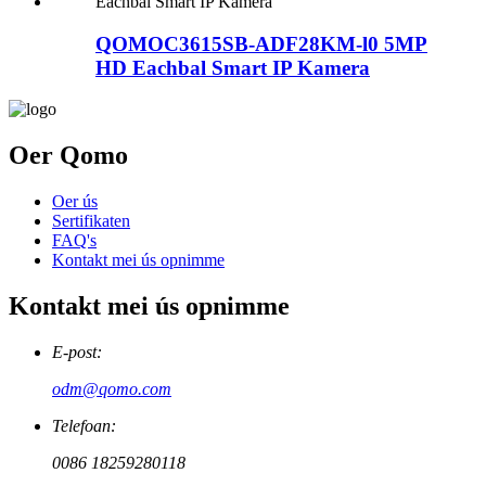
QOMOC3615SB-ADF28KM-l0 5MP
HD Eachbal Smart IP Kamera
Oer Qomo
Oer ús
Sertifikaten
FAQ's
Kontakt mei ús opnimme
Kontakt mei ús opnimme
E-post:
odm@qomo.com
Telefoan:
0086 18259280118