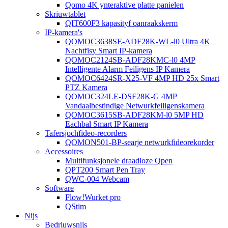
Qomo 4K ynteraktive platte panielen
Skriuwtablet
QIT600F3 kapasityf oanraakskerm
IP-kamera's
QOMOC3638SE-ADF28K-WL-l0 ​​Ultra 4K
Nachtfisy Smart IP-kamera
QOMOC2124SB-ADF28KMC-l0 4MP
Intelligente Alarm Feiligens IP Kamera
QOMOC6424SR-X25-VF 4MP HD 25x Smart
PTZ Kamera
QOMOC324LE-DSF28K-G 4MP
Vandaalbestindige Netwurkfeiligenskamera
QOMOC3615SB-ADF28KM-l0 5MP HD
Eachbal Smart IP Kamera
Tafersjochfideo-recorders
QOMON501-BP-searje netwurkfideorekorder
Accessoires
Multifunksjonele draadloze Qpen
QPT200 Smart Pen Tray
QWC-004 Webcam
Software
Flow!Wurket pro
QStim
Nijs
Bedriuwsnijs