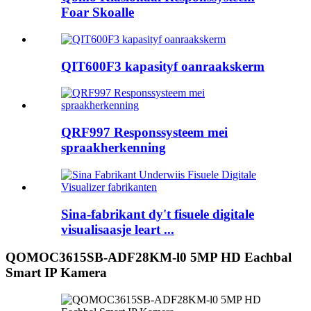
Foar Skoalle
QIT600F3 kapasityf oanraakskerm
QRF997 Responssysteem mei
spraakherkenning
Sina-fabrikant dy't fisuele digitale
visualisaasje leart ...
QOMOC3615SB-ADF28KM-l0 5MP HD Eachbal
Smart IP Kamera