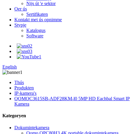
Nijs út 'e sektor
Oer ús
Sertifikaten
Kontakt mei ús opnimme
Stypje
Katalogus
Software
English
Thús
Produkten
IP-kamera's
QOMOC3615SB-ADF28KM-l0 5MP HD Eachbal Smart IP
Kamera
Kategoryen
Dokumintekamera
Qomo QPC80H3 4K portable dokumintekamera