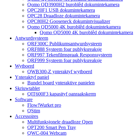
Qomo QD3900H2 buroblêd dokumintekamera
QPC20F1 USB dokumintekamera
QPC28 Draadloze dokumintekamera
QPC80H2 Gooseneck dokumintvisualizer
Qomo QD5000 4K buroblêd dokumintekamera
Qomo QD5000 4K buroblêd dokumintekamera
Antwurdsysteem
QRF300C Publikumsantwurdsysteem
QRF888 Systeem foar publyksreaksje
QRF997 Tekenfilmspraak Responssysteem
QRF999 Systeem foar publyksreaksje
Wytboerd
QWB300-Z ynteraktyf wytboerd
Ynteraktyf paniel
Bundel board ynteraktive panielen
Skriuwtablet
QIT600F3 kapasityf oanraakskerm
Software
Flow!Wurket pro
QStim
Accessoires
Multifunksjonele draadloze Qpen
QPT200 Smart Pen Tray
QWC-004 Webcam