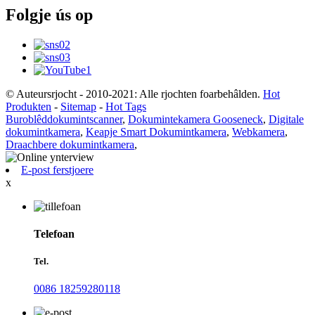
Folgje ús op
© Auteursrjocht - 2010-2021: Alle rjochten foarbehâlden.
Hot
Produkten
-
Sitemap
-
Hot Tags
Buroblêddokumintscanner
,
Dokumintekamera Gooseneck
,
Digitale
dokumintkamera
,
Keapje Smart Dokumintkamera
,
Webkamera
,
Draachbere dokumintkamera
,
E-post ferstjoere
x
Telefoan
Tel.
0086 18259280118