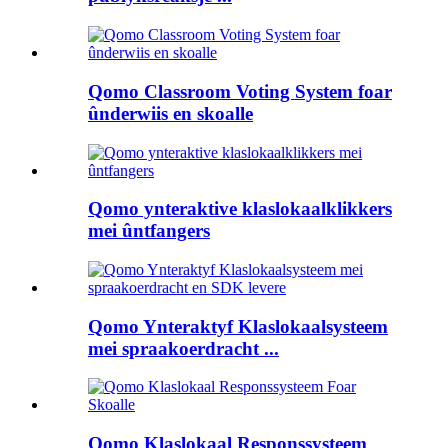
Qomo Classroom Voting System foar
ûnderwiis en skoalle
Qomo ynteraktive klaslokaalklikkers
mei ûntfangers
Qomo Ynteraktyf Klaslokaalsysteem
mei spraakoerdracht ...
Qomo Klaslokaal Responssysteem