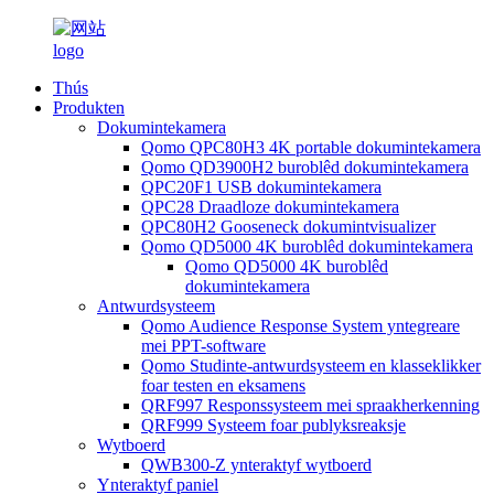
Thús
Produkten
Dokumintekamera
Qomo QPC80H3 4K portable dokumintekamera
Qomo QD3900H2 buroblêd dokumintekamera
QPC20F1 USB dokumintekamera
QPC28 Draadloze dokumintekamera
QPC80H2 Gooseneck dokumintvisualizer
Qomo QD5000 4K buroblêd dokumintekamera
Qomo QD5000 4K buroblêd
dokumintekamera
Antwurdsysteem
Qomo Audience Response System yntegreare
mei PPT-software
Qomo Studinte-antwurdsysteem en klasseklikker
foar testen en eksamens
QRF997 Responssysteem mei spraakherkenning
QRF999 Systeem foar publyksreaksje
Wytboerd
QWB300-Z ynteraktyf wytboerd
Ynteraktyf paniel