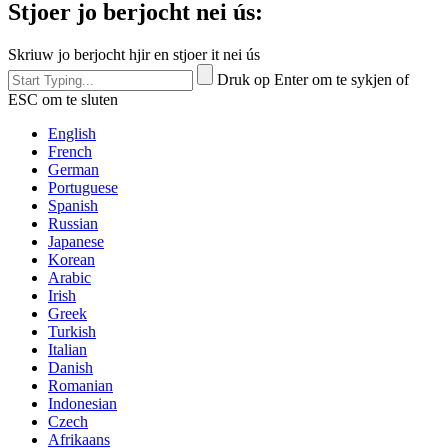
Stjoer jo berjocht nei ús:
Skriuw jo berjocht hjir en stjoer it nei ús
Druk op Enter om te sykjen of
ESC om te sluten
English
French
German
Portuguese
Spanish
Russian
Japanese
Korean
Arabic
Irish
Greek
Turkish
Italian
Danish
Romanian
Indonesian
Czech
Afrikaans