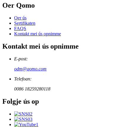
Oer Qomo
Oer ús
Sertifikaten
FAQS
Kontakt mei ús opnimme
Kontakt mei ús opnimme
E-post:
odm@qomo.com
Telefoan:
0086 18259280118
Folgje ús op