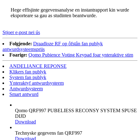
Hege effisjinte gegevensanalyse en instantrapport kin wurde
eksporteare sa gau as studinten beantwurde.
Stjoer e-post nei ús
Folgjende:
Draadloze RF op ôfstân fan publyk
antwurdsysteemspriis
Foarige:
Qomo Pubience Voting Keypad foar ynteraktive stim
ANDELIANCE REPONSE
Klikers fan publyk
System fan publyk
Ynteraktyf antwurdsysteem
Antwurdsysteem
Smart antwurd
Qomo QRF997 PUBELIESS RECONSY SYSTEM SPUSE
DIJD
Download
Technyske gegevens fan QRF997
Download