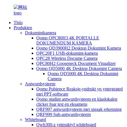
Thús
Produkten
Dokumintkamera
Qomo QPC80H3 4K PORTALLE
DOKUMENDUM KAMERA
Qomo QD3900H2 Desktop Dokumint Kamera
QPC20F1 USB-dokumint-kamera
QPC28 Wireless Docume Camera
QPC80H2 Gooseneck Document Visualizer
Qomo QD5000 4K Desktop Dokumint Camera
Qomo QD5000 4K Desktop Dokumint
Camera
Antwurdsysteem
Qomo Pubience Reaksje-yndrukt yn yntergrated
mei PPT-software
Qomo studint antwurdsysteem en klaslokalen
clicker foar test en eksamens
QRF997 antwurdsysteem mei spraak erkenning
QRF999 Sub-antwurdsysteem
Whiteboard
Qwb300-z ynteraktyf whiteboard