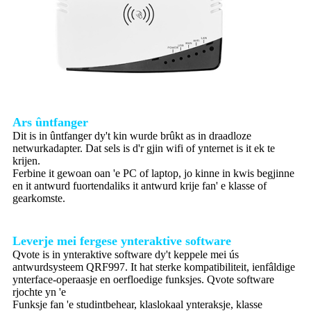
Ars ûntfanger
Dit is in ûntfanger dy't kin wurde brûkt as in draadloze
netwurkadapter. Dat sels is d'r gjin wifi of ynternet is it ek te
krijen.
Ferbine it gewoan oan 'e PC of laptop, jo kinne in kwis begjinne
en it antwurd fuortendaliks it antwurd krije fan' e klasse of
gearkomste.
Leverje mei fergese ynteraktive software
Qvote is in ynteraktive software dy't keppele mei ús
antwurdsysteem QRF997. It hat sterke kompatibiliteit, ienfâldige
ynterface-operaasje en oerfloedige funksjes. Qvote software
rjochte yn 'e
Funksje fan 'e studintbehear, klaslokaal ynteraksje, klasse