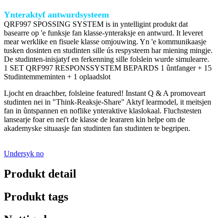
Ynteraktyf antwurdsysteem
QRF997 SPOSSING SYSTEM is in yntelligint produkt dat
basearre op 'e funksje fan klasse-ynteraksje en antwurd. It leveret
mear werklike en fisuele klasse omjouwing. Yn 'e kommunikaasje
tusken dosinten en studinten sille ús respysteem har miening mingje.
De studinten-inisjatyf en ferkenning sille folslein wurde simulearre.
1 SET QRF997 RESPONSSYSTEM BEPARDS 1 ûntfanger + 15
Studintemmeminten + 1 oplaadslot
Ljocht en draachber, folsleine featured! Instant Q & A promoveart
studinten nei in "Think-Reaksje-Share" Aktyf learmodel, it meitsjen
fan in ûntspannen en noflike ynteraktive klaslokaal. Fluchstesten
lansearje foar en nei't de klasse de leararen kin helpe om de
akademyske situaasje fan studinten fan studinten te begripen.
Undersyk no
Produkt detail
Produkt tags