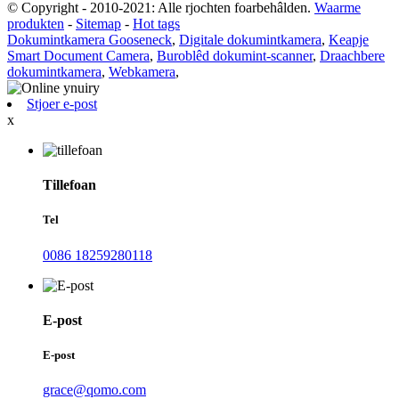
© Copyright - 2010-2021: Alle rjochten foarbehâlden.
Waarme
produkten
-
Sitemap
-
Hot tags
Dokumintkamera Gooseneck
,
Digitale dokumintkamera
,
Keapje
Smart Document Camera
,
Buroblêd dokumint-scanner
,
Draachbere
dokumintkamera
,
Webkamera
,
Stjoer e-post
x
Tillefoan
Tel
0086 18259280118
E-post
E-post
grace@qomo.com