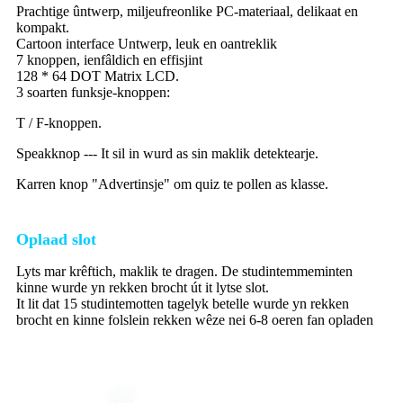
Prachtige ûntwerp, miljeufreonlike PC-materiaal, delikaat en
kompakt.
Cartoon interface Untwerp, leuk en oantreklik
7 knoppen, ienfâldich en effisjint
128 * 64 DOT Matrix LCD.
3 soarten funksje-knoppen:
T / F-knoppen.
Speakknop --- It sil in wurd as sin maklik detektearje.
Karren knop "Advertinsje" om quiz te pollen as klasse.
Oplaad slot
Lyts mar krêftich, maklik te dragen. De studintemmeminten
kinne wurde yn rekken brocht út it lytse slot.
It lit dat 15 studintemotten tagelyk betelle wurde yn rekken
brocht en kinne folslein rekken wêze nei 6-8 oeren fan opladen