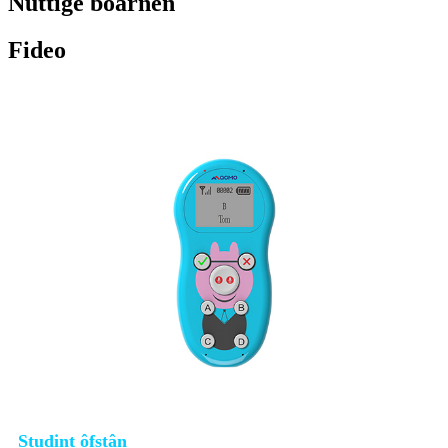
Nuttige boarnen
Fideo
Studint ôfstân