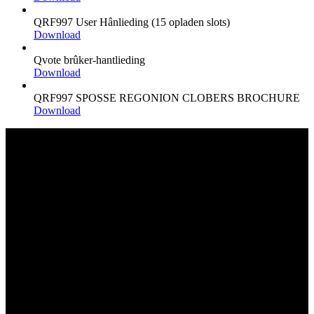
QRF997 User Hânlieding (15 opladen slots)
Download
Qvote brûker-hantlieding
Download
QRF997 SPOSSE REGONION CLOBERS BROCHURE
Download