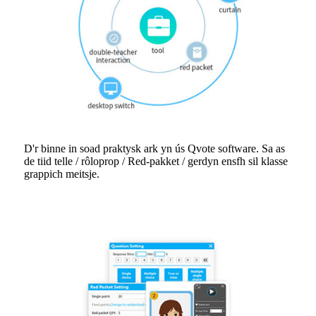
D'r binne in soad praktysk ark yn ús Qvote software. Sa as
de tiid telle / rôloprop / Red-pakket / gerdyn ensfh sil klasse
grappich meitsje.