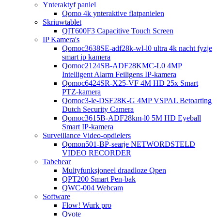
Ynteraktyf paniel
Qomo 4k ynteraktive flatpanielen
Skriuwtablet
QIT600F3 Capacitive Touch Screen
IP Kamera's
Qomoc3638SE-adf28k-wl-l0 ultra 4k nacht fyzje
smart ip kamera
Qomoc2124SB-ADF28KMC-L0 4MP
Intelligent Alarm Feiligens IP-kamera
Qomoc6424SR-X25-VF 4M HD 25x Smart
PTZ-kamera
Qomoc3-le-DSF28K-G 4MP VSPAL Betoarting
Dutch Security Camera
Qomoc3615B-ADF28km-l0 5M HD Eyeball
Smart IP-kamera
Surveillance Video-opdielers
Qomon501-BP-searje NETWORDSTELD
VIDEO RECORDER
Tabehear
Multyfunksjoneel draadloze Qpen
QPT200 Smart Pen-bak
QWC-004 Webcam
Software
Flow! Wurk pro
Qvote