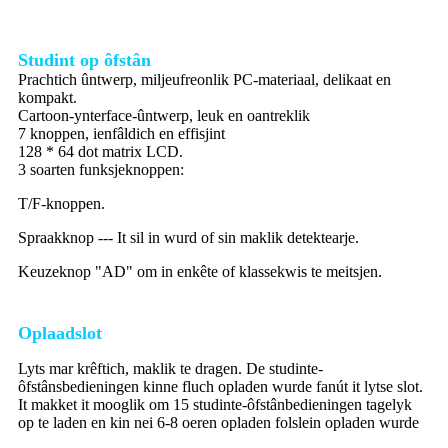
Studint op ôfstân
Prachtich ûntwerp, miljeufreonlik PC-materiaal, delikaat en
kompakt.
Cartoon-ynterface-ûntwerp, leuk en oantreklik
7 knoppen, ienfâldich en effisjint
128 * 64 dot matrix LCD.
3 soarten funksjeknoppen:
T/F-knoppen.
Spraakknop --- It sil in wurd of sin maklik detektearje.
Keuzeknop "AD" om in enkête of klassekwis te meitsjen.
Oplaadslot
Lyts mar krêftich, maklik te dragen. De studinte-
ôfstânsbedieningen kinne fluch opladen wurde fanút it lytse slot.
It makket it mooglik om 15 studinte-ôfstânbedieningen tagelyk
op te laden en kin nei 6-8 oeren opladen folslein opladen wurde