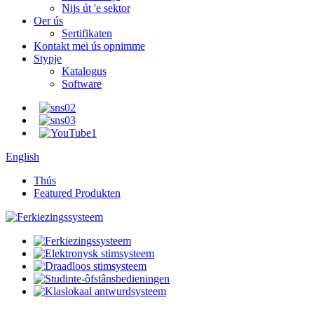
Nijs út 'e sektor
Oer ús
Sertifikaten
Kontakt mei ús opnimme
Stypje
Katalogus
Software
English
Thús
Featured Produkten