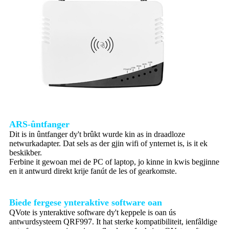
ARS-ûntfanger
Dit is in ûntfanger dy't brûkt wurde kin as in draadloze
netwurkadapter. Dat sels as der gjin wifi of ynternet is, is it ek
beskikber.
Ferbine it gewoan mei de PC of laptop, jo kinne in kwis begjinne
en it antwurd direkt krije fanút de les of gearkomste.
Biede fergese ynteraktive software oan
QVote is ynteraktive software dy't keppele is oan ús
antwurdsysteem QRF997. It hat sterke kompatibiliteit, ienfâldige