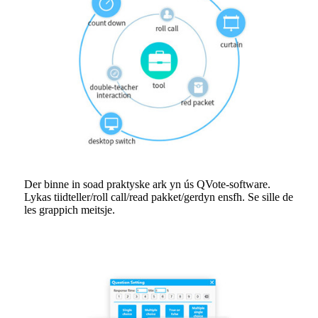
Der binne in soad praktyske ark yn ús QVote-software.
Lykas tiidteller/roll call/read pakket/gerdyn ensfh. Se sille de
les grappich meitsje.