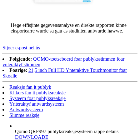
Hege effisjinte gegevensanalyse en direkte rapporten kinne
eksportearre wurde sa gau as studinten antwurde hawwe.
Stjoer e-post nei ús
Folgjende:
QOMO-toetseboerd foar publyksstimmen foar
ynteraktyf stimmen
Foarige:
21,5 inch Full HD Ynteraktive Touchmonitor foar
Skoalle
Reaksje fan it publyk
Klikers fan it publyksreaksje
Systeem foar publyksreaksje
Ynteraktyf antwurdsysteem
Antwurdsysteem
Slimme reaksje
Qomo QRF997 publyksreaksjesysteem rappe details
DOWNLOADE