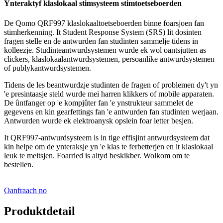
Ynteraktyf klaslokaal stimsysteem stimtoetseboerden
De Qomo QRF997 klaslokaaltoetseboerden binne foarsjoen fan
stimherkenning. It Student Response System (SRS) lit dosinten
fragen stelle en de antwurden fan studinten sammelje tidens in
kolleezje. Studinteantwurdsystemen wurde ek wol oantsjutten as
clickers, klaslokaalantwurdsystemen, persoanlike antwurdsystemen
of publykantwurdsystemen.
Tidens de les beantwurdzje studinten de fragen of problemen dy't yn
'e presintaasje steld wurde mei harren klikkers of mobile apparaten.
De ûntfanger op 'e kompjûter fan 'e ynstrukteur sammelet de
gegevens en kin gearfettings fan 'e antwurden fan studinten werjaan.
Antwurden wurde ek elektroanysk opslein foar letter besjen.
It QRF997-antwurdsysteem is in tige effisjint antwurdsysteem dat
kin helpe om de ynteraksje yn 'e klas te ferbetterjen en it klaslokaal
leuk te meitsjen. Foarried is altyd beskikber. Wolkom om te
bestellen.
Oanfraach no
Produktdetail