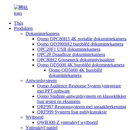
Thús
Produkten
Dokumintekamera
Qomo QPC80H3 4K portable dokumintekamera
Qomo QD3900H2 buroblêd dokumintekamera
QPC20F1 USB dokumintekamera
QPC28 Draadloze dokumintekamera
QPC80H2 Gooseneck dokumintvisualizer
Qomo QD5000 4K buroblêd dokumintekamera
Qomo QD5000 4K buroblêd
dokumintekamera
Antwurdsysteem
Qomo Audience Response System yntegreare
mei PPT-software
Qomo Studinte-antwurdsysteem en klasseklikker
foar testen en eksamens
QRF997 Responssysteem mei spraakherkenning
QRF999 Systeem foar publyksreaksje
Wytboerd
QWB300-Z ynteraktyf wytboerd
Ynteraktyf paniel