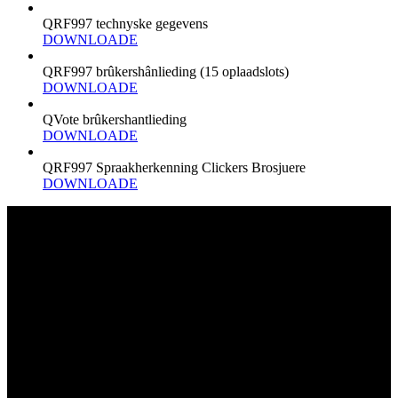
QRF997 technyske gegevens
DOWNLOADE
QRF997 brûkershânlieding (15 oplaadslots)
DOWNLOADE
QVote brûkershantlieding
DOWNLOADE
QRF997 Spraakherkenning Clickers Brosjuere
DOWNLOADE