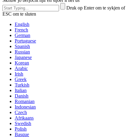
Skriuw jo berjocht hjir en stjoer it nei ús
Druk op Enter om te sykjen of
ESC om te sluten
English
French
German
Portuguese
Spanish
Russian
Japanese
Korean
Arabic
Irish
Greek
Turkish
Italian
Danish
Romanian
Indonesian
Czech
Afrikaans
Swedish
Polish
Basque