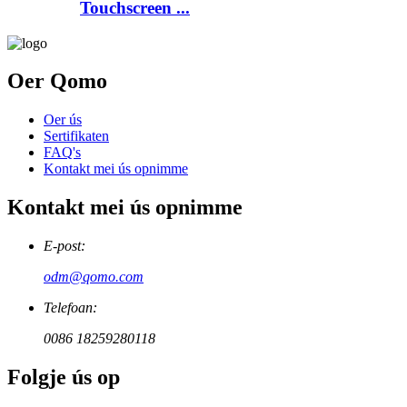
Touchscreen ...
Oer Qomo
Oer ús
Sertifikaten
FAQ's
Kontakt mei ús opnimme
Kontakt mei ús opnimme
E-post:
odm@qomo.com
Telefoan:
0086 18259280118
Folgje ús op