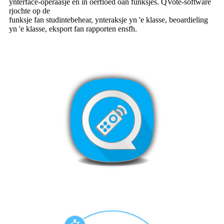
ynterface-operaasje en in oerfloed oan funksjes. QVote-software
rjochte op de
funksje fan studintebehear, ynteraksje yn 'e klasse, beoardieling
yn 'e klasse, eksport fan rapporten ensfh.