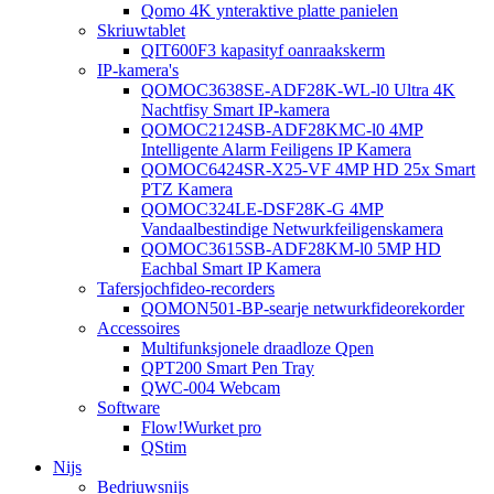
Qomo 4K ynteraktive platte panielen
Skriuwtablet
QIT600F3 kapasityf oanraakskerm
IP-kamera's
QOMOC3638SE-ADF28K-WL-l0 ​​Ultra 4K
Nachtfisy Smart IP-kamera
QOMOC2124SB-ADF28KMC-l0 4MP
Intelligente Alarm Feiligens IP Kamera
QOMOC6424SR-X25-VF 4MP HD 25x Smart
PTZ Kamera
QOMOC324LE-DSF28K-G 4MP
Vandaalbestindige Netwurkfeiligenskamera
QOMOC3615SB-ADF28KM-l0 5MP HD
Eachbal Smart IP Kamera
Tafersjochfideo-recorders
QOMON501-BP-searje netwurkfideorekorder
Accessoires
Multifunksjonele draadloze Qpen
QPT200 Smart Pen Tray
QWC-004 Webcam
Software
Flow!Wurket pro
QStim
Nijs
Bedriuwsnijs