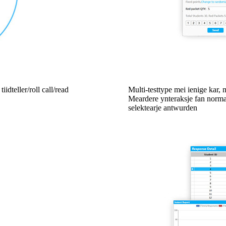
dteller/roll call/read
Multi-testtype mei ienige kar, 
Meardere ynteraksje fan norma
selektearje antwurden