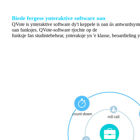
Biede fergese ynteraktive software oan
QVote is ynteraktive software dy't keppele is oan ús antwurdsyste
oan funksjes. QVote-software rjochte op de
funksje fan studintebehear, ynteraksje yn 'e klasse, beoardieling y