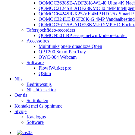
QOMOC3638SE-ADF28K-WL-l0 ​​Ultra 4K Nachtf
QOMOC2124SB-ADF28KMC-l0 4MP Intelligente 
QOMOC6424SR-X25-VF 4MP HD 25x Smart P
QOMOC324LE-DSF28K-G 4MP Vandaalbestindige
QOMOC3615SB-ADF28KM-l0 5MP HD Eachbal 
Tafersjochfideo-recorders
QOMON501-BP-searje netwurkfideorekorder
Accessoires
Multifunksjonele draadloze Qpen
QPT200 Smart Pen Tray
QWC-004 Webcam
Software
Flow!Wurket pro
QStim
Nijs
Bedriuwsnijs
Nijs út 'e sektor
Oer ús
Sertifikaten
Kontakt mei ús opnimme
Stypje
Katalogus
Software