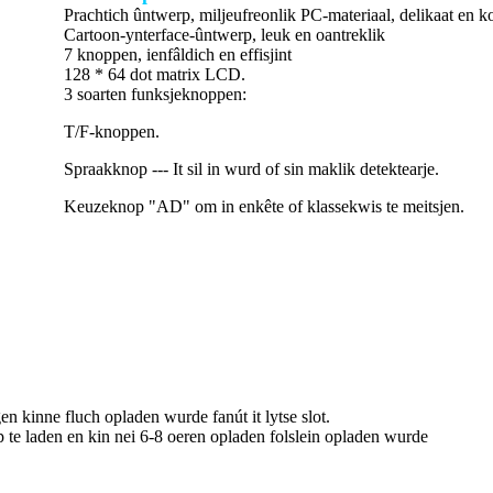
Prachtich ûntwerp, miljeufreonlik PC-materiaal, delikaat en 
Cartoon-ynterface-ûntwerp, leuk en oantreklik
7 knoppen, ienfâldich en effisjint
128 * 64 dot matrix LCD.
3 soarten funksjeknoppen:
T/F-knoppen.
Spraakknop --- It sil in wurd of sin maklik detektearje.
Keuzeknop "AD" om in enkête of klassekwis te meitsjen.
en kinne fluch opladen wurde fanút it lytse slot.
 te laden en kin nei 6-8 oeren opladen folslein opladen wurde