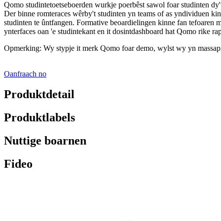
Qomo studintetoetseboerden wurkje poerbêst sawol foar studinten dy't 
Der binne romteraces wêrby't studinten yn teams of as yndividuen ki
studinten te ûntfangen. Formative beoardielingen kinne fan tefoaren m
ynterfaces oan 'e studintekant en it dosintdashboard hat Qomo rike rap
Opmerking: Wy stypje it merk Qomo foar demo, wylst wy yn mass
Oanfraach no
Produktdetail
Produktlabels
Nuttige boarnen
Fideo