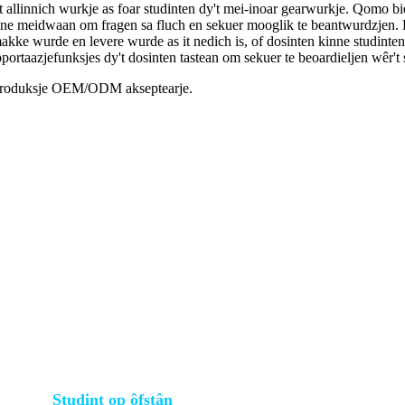
allinnich wurkje as foar studinten dy't mei-inoar gearwurkje. Qomo bie
nne meidwaan om fragen sa fluch en sekuer mooglik te beantwurdzjen. E
akke wurde en levere wurde as it nedich is, of dosinten kinne studinten
portaazjefunksjes dy't dosinten tastean om sekuer te beoardieljen wêr't s
aproduksje OEM/ODM akseptearje.
Studint op ôfstân