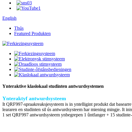
English
Thús
Featured Produkten
Ynteraktive klaslokaal studinten antwurdsystemen
Ynteraktyf antwurdsysteem
It QRF997-spraakreaksjesysteem is in yntelligint produkt dat basearre
leararen en studinten sil ús antwurdsysteem har miening mingje. It inis
1 set QRF997 antwurdsysteem ynbegrepen 1 ûntfanger + 15 studinte-