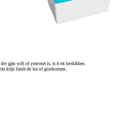
er gjin wifi of ynternet is, is it ek beskikber.
kt krije fanút de les of gearkomste.