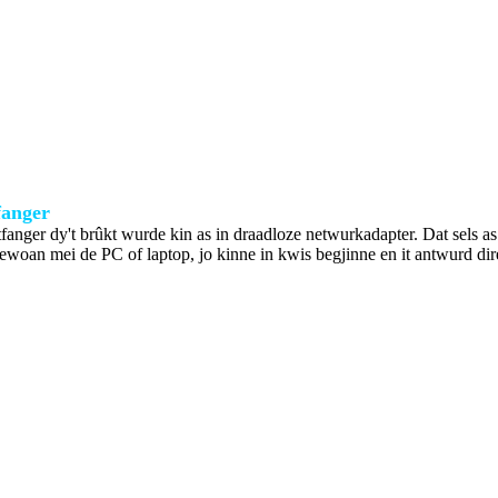
anger
tfanger dy't brûkt wurde kin as in draadloze netwurkadapter. Dat sels as d
gewoan mei de PC of laptop, jo kinne in kwis begjinne en it antwurd dire