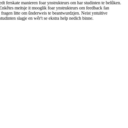
dt ferskate manieren foar ynstrukteurs om har studinten te belûken.
nkêtes meitsje it mooglik foar ynstrukteurs om feedback fan
 fragen litte om ûnderweis te beantwurdzjen. Neist yntuïtive
tudinten slagje en wêr't se ekstra help nedich binne.