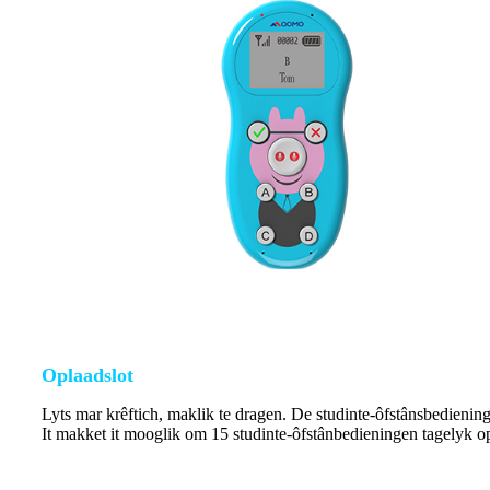
Oplaadslot
Lyts mar krêftich, maklik te dragen. De studinte-ôfstânsbediening
It makket it mooglik om 15 studinte-ôfstânbedieningen tagelyk op