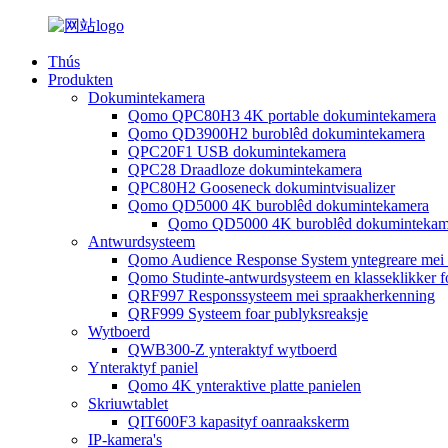
Thús
Produkten
Dokumintekamera
Qomo QPC80H3 4K portable dokumintekamera
Qomo QD3900H2 buroblêd dokumintekamera
QPC20F1 USB dokumintekamera
QPC28 Draadloze dokumintekamera
QPC80H2 Gooseneck dokumintvisualizer
Qomo QD5000 4K buroblêd dokumintekamera
Qomo QD5000 4K buroblêd dokumintekam
Antwurdsysteem
Qomo Audience Response System yntegreare mei
Qomo Studinte-antwurdsysteem en klasseklikker f
QRF997 Responssysteem mei spraakherkenning
QRF999 Systeem foar publyksreaksje
Wytboerd
QWB300-Z ynteraktyf wytboerd
Ynteraktyf paniel
Qomo 4K ynteraktive platte panielen
Skriuwtablet
QIT600F3 kapasityf oanraakskerm
IP-kamera's