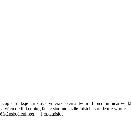
 is op 'e funksje fan klasse-ynteraksje en antwurd. It biedt in mear we
jatyf en de ferkenning fan 'e studinten sille folslein simulearre wurde.
ôfstânsbedieningen + 1 oplaadslot