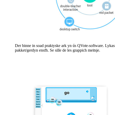
Der binne in soad praktyske ark yn ús QVote-software. Lykas tii
pakket/gerdyn ensfh. Se sille de les grappich meitsje.